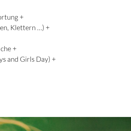
ortung +
en, Klettern …) +
ache +
ys and Girls Day) +