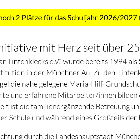
och 2 Plätze für das Schuljahr 2026/2027 
nitiative mit Herz seit über 2
Isar Tintenklecks e.V.“ wurde bereits 1994 al
Institution in der Münchner Au. Zu den Tinten
egel die nahe gelegene Maria-Hilf-Grundsch
ierte und erfahrene Mitarbeiter/innen bilden
it ist die familienergänzende Betreuung u
er Schule und während eines Großteils der 
ichtung durch die Landeshauptstadt Münche