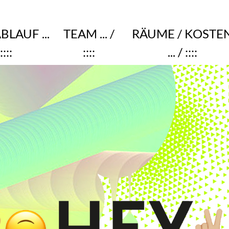
ABLAUF
...
TEAM
... /
RÄUME / KOSTE
::::
::::
... / ::::