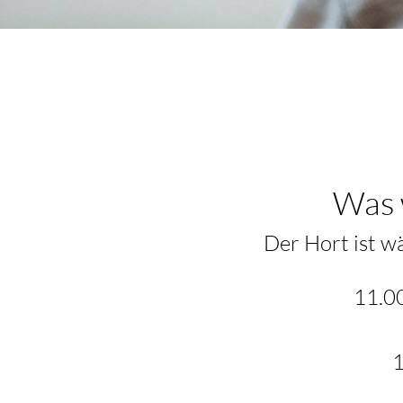
Was 
Der Hort ist w
11.0
1