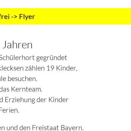
frei
-> Flyer
5 Jahren
s Schülerhort gegründet
klecksen zählen 19 Kinder,
ule besuchen.
 das Kernteam.
nd Erziehung der Kinder
Ferien.
n und den Freistaat Bayern.