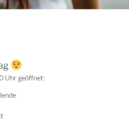
Tag
0 Uhr geöffnet:
lende
it