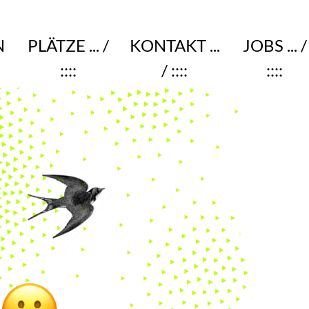
N
PLÄTZE
... /
KONTAKT
...
JOBS
... /
::::
/ ::::
::::