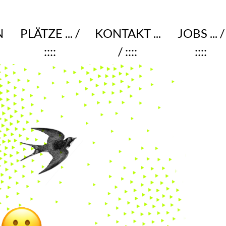
N
PLÄTZE
... /
KONTAKT
...
JOBS
... /
::::
/ ::::
::::