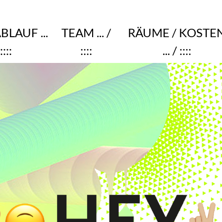
ABLAUF
...
TEAM
... /
RÄUME / KOSTE
::::
::::
... / ::::